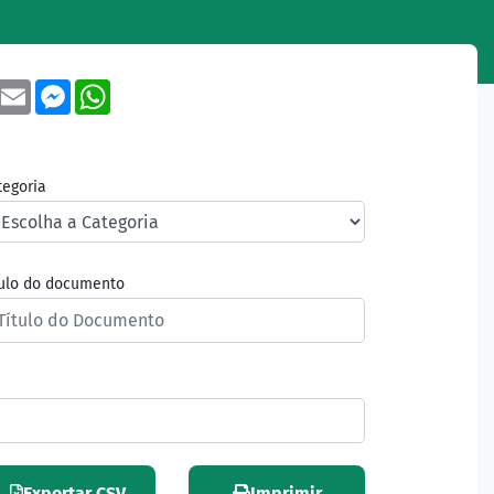
book
Twitter
Email
Messenger
WhatsApp
tegoria
tulo do documento
Exportar CSV
Imprimir