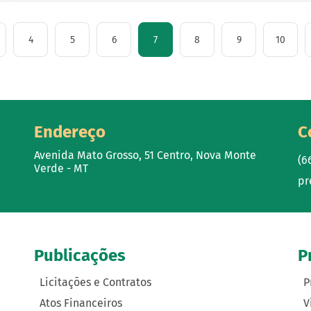
4
5
6
7
8
9
10
Endereço
C
Avenida Mato Grosso, 51 Centro, Nova Monte
(6
Verde - MT
pr
Publicações
P
Licitações e Contratos
P
Atos Financeiros
V