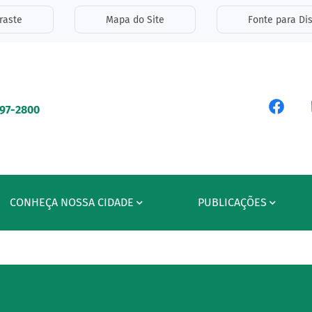
inks de acessibilidade
raste
Mapa do Site
Fonte para Dis
ipal
Acess
597-2800
CONHEÇA NOSSA CIDADE
PUBLICAÇÕES