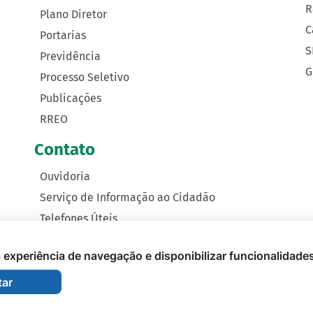
R
Plano Diretor
C
Portarias
S
Previdência
G
Processo Seletivo
Publicações
RREO
Contato
Ouvidoria
Serviço de Informação ao Cidadão
Telefones Úteis
Como Chegar
 a experiência de navegação e disponibilizar funcionalidade
tar
nicipal de Nova Monte Verde - 2026