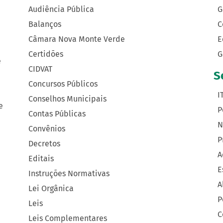
Audiência Pública
G
Balanços
C
Câmara Nova Monte Verde
E
Certidões
G
e
CIDVAT
S
Concursos Públicos
I
Conselhos Municipais
e
P
Contas Públicas
N
Convênios
P
Decretos
A
Editais
E
Instruções Normativas
A
Lei Orgânica
P
Leis
C
Leis Complementares