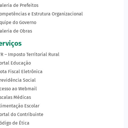
aleria de Prefeitos
ompetências e Estrutura Organizacional
quipe do Governo
aleria de Obras
erviços
TR – Imposto Territorial Rural
ortal Educação
ota Fiscal Eletrônica
revidência Social
cesso ao Webmail
scalas Médicas
limentação Escolar
ortal do Contribuinte
ódigo de Ética