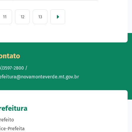
11
12
13
ontato
6)3597-2800 /
efeitura@novamonteverde.mt.gov.br
refeitura
refeito
ice-Prefeita