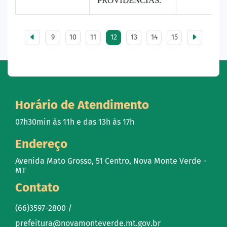
PROVIDÊNCIAS.
9
10
11
12
13
14
15
Horário de Atendimento
07h30min às 11h e das 13h às 17h
Endereço
Avenida Mato Grosso, 51 Centro, Nova Monte Verde -
MT
Contato
(66)3597-2800 /
prefeitura@novamonteverde.mt.gov.br