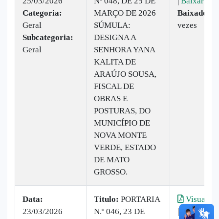
25/03/2026
Nº 048, DE 25 DE
|
Baixar
Categoria:
MARÇO DE 2026
Baixado:
8
Geral
SÚMULA:
vezes
Subcategoria:
DESIGNA A
Geral
SENHORA YANA
KALITA DE
ARAÚJO SOUSA,
FISCAL DE
OBRAS E
POSTURAS, DO
MUNICÍPIO DE
NOVA MONTE
VERDE, ESTADO
DE MATO
GROSSO.
Data:
Titulo:
PORTARIA
Visualiza
23/03/2026
N.º 046, 23 DE
|
Baixar