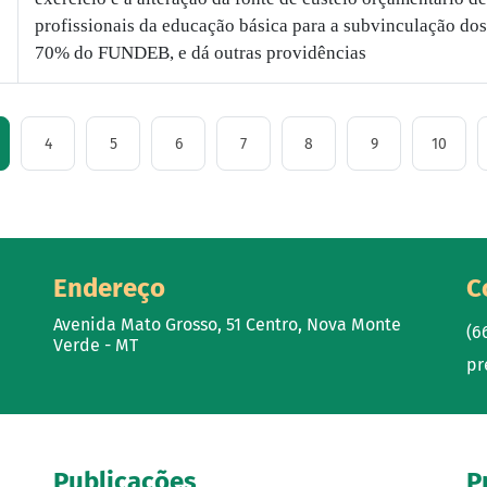
profissionais da educação básica para a subvinculação dos
70% do FUNDEB, e dá outras providências
4
5
6
7
8
9
10
Endereço
C
Avenida Mato Grosso, 51 Centro, Nova Monte
(6
Verde - MT
pr
Publicações
P