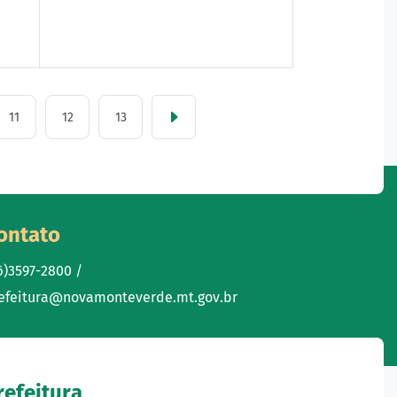
11
12
13
ontato
6)3597-2800 /
efeitura@novamonteverde.mt.gov.br
refeitura