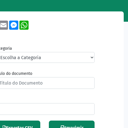
book
Twitter
Email
Messenger
WhatsApp
tegoria
tulo do documento
Exportar CSV
Imprimir