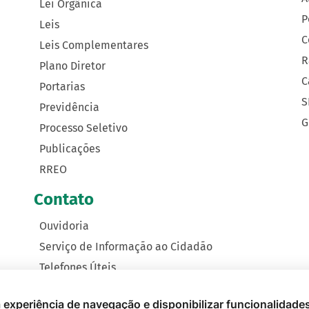
Lei Orgânica
P
Leis
C
Leis Complementares
R
Plano Diretor
C
Portarias
S
Previdência
G
Processo Seletivo
Publicações
RREO
Contato
Ouvidoria
Serviço de Informação ao Cidadão
Telefones Úteis
Como Chegar
 a experiência de navegação e disponibilizar funcionalidade