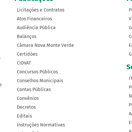
Licitações e Contratos
P
Atos Financeiros
V
Audiência Pública
G
Balanços
C
Câmara Nova Monte Verde
E
Certidões
G
e
CIDVAT
S
Concursos Públicos
I
Conselhos Municipais
e
P
Contas Públicas
N
Convênios
P
Decretos
A
Editais
E
Instruções Normativas
A