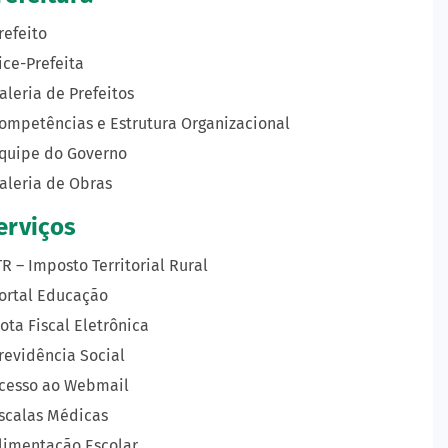
refeito
ice-Prefeita
aleria de Prefeitos
ompetências e Estrutura Organizacional
quipe do Governo
aleria de Obras
erviços
TR – Imposto Territorial Rural
ortal Educação
ota Fiscal Eletrônica
revidência Social
cesso ao Webmail
scalas Médicas
limentação Escolar