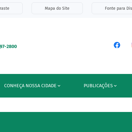
inks de acessibilidade
raste
Mapa do Site
Fonte para Dis
ipal
Acess
597-2800
CONHEÇA NOSSA CIDADE
PUBLICAÇÕES