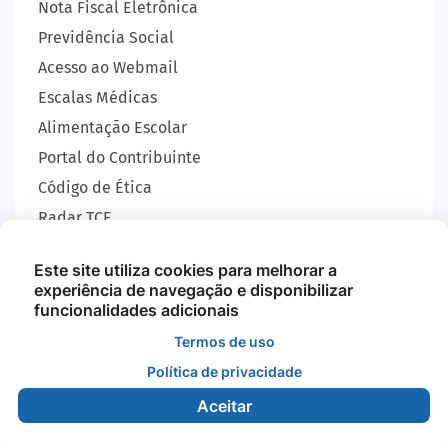
Nota Fiscal Eletrônica
Previdência Social
Acesso ao Webmail
Escalas Médicas
Alimentação Escolar
Portal do Contribuinte
Código de Ética
Radar TCE
Carta de Serviços
Este site utiliza cookies para melhorar a
SIC
experiência de navegação e disponibilizar
GEOBRAS
funcionalidades adicionais
Termos de uso
Política de privacidade
Todos os Direitos Reservados - Prefeitura Municipal
de Nova Monte Verde - 2026
Aceitar