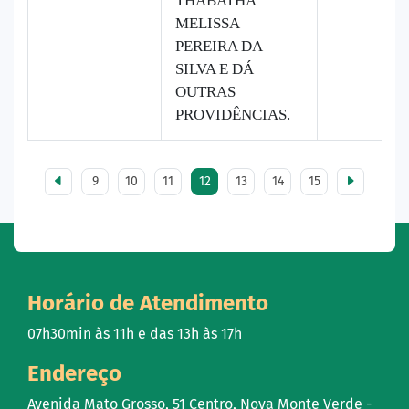
THABATHA
MELISSA
PEREIRA DA
SILVA E DÁ
OUTRAS
PROVIDÊNCIAS.
9
10
11
12
13
14
15
Horário de Atendimento
07h30min às 11h e das 13h às 17h
Endereço
Avenida Mato Grosso, 51 Centro, Nova Monte Verde -