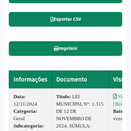
Exportar CSV
Imprimir
Informações
Documento
Visual
Data:
Titulo:
LEI
Visual
12/11/2024
MUNICIPAL N°: 1.315
|
Baixar
Categoria:
DE 12 DE
Baixado
Geral
NOVEMBRO DE
vezes
Subcategoria:
2024. SÚMULA: