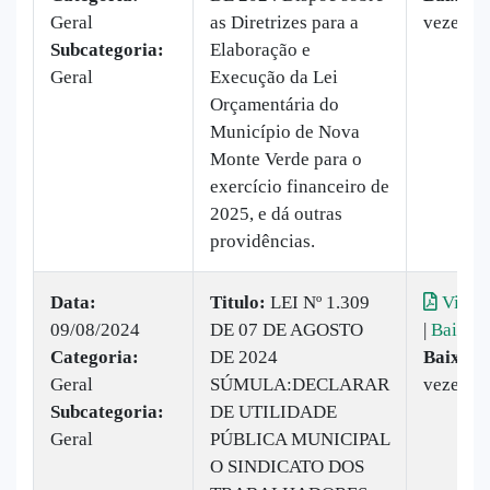
Geral
as Diretrizes para a
vezes
Subcategoria:
Elaboração e
Geral
Execução da Lei
Orçamentária do
Município de Nova
Monte Verde para o
exercício financeiro de
2025, e dá outras
providências.
Data:
Titulo:
LEI Nº 1.309
Visual
09/08/2024
DE 07 DE AGOSTO
|
Baixar
Categoria:
DE 2024
Baixado
Geral
SÚMULA:DECLARAR
vezes
Subcategoria:
DE UTILIDADE
Geral
PÚBLICA MUNICIPAL
O SINDICATO DOS