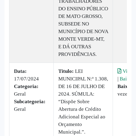
TRABALHADORES
DO ENSINO PÚBLICO
DE MATO GROSSO,
SUBSEDE NO
MUNICÍPIO DE NOVA
MONTE VERDE-MT,
E DÁ OUTRAS
PROVIDÊNCIAS.
Data:
Titulo:
LEI
Visual
17/07/2024
MUNICIPAL N:º 1.308,
|
Baixar
Categoria:
DE 16 DE JULHO DE
Baixado
Geral
2024. SÚMULA:
vezes
Subcategoria:
“Dispõe Sobre
Geral
Abertura de Crédito
Adicional Especial ao
Orçamento
Municipal.”.