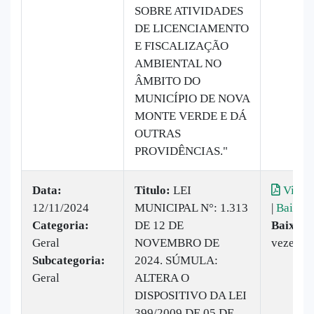
SOBRE ATIVIDADES
DE LICENCIAMENTO
E FISCALIZAÇÃO
AMBIENTAL NO
ÂMBITO DO
MUNICÍPIO DE NOVA
MONTE VERDE E DÁ
OUTRAS
PROVIDÊNCIAS."
Data:
Titulo:
LEI
Visual
12/11/2024
MUNICIPAL N°: 1.313
|
Baixar
Categoria:
DE 12 DE
Baixado
Geral
NOVEMBRO DE
vezes
Subcategoria:
2024. SÚMULA:
Geral
ALTERA O
DISPOSITIVO DA LEI
399/2009 DE 05 DE