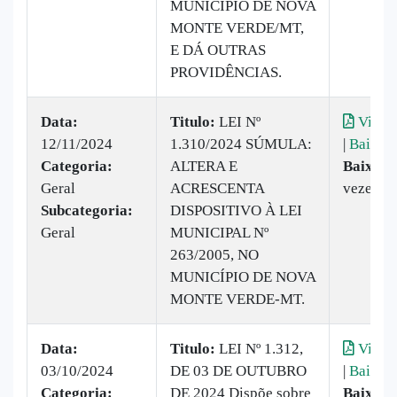
MUNICÍPIO DE NOVA
MONTE VERDE/MT,
E DÁ OUTRAS
PROVIDÊNCIAS.
Data:
Titulo:
LEI Nº
Visual
12/11/2024
1.310/2024 SÚMULA:
|
Baixar
Categoria:
ALTERA E
Baixado
Geral
ACRESCENTA
vezes
Subcategoria:
DISPOSITIVO À LEI
Geral
MUNICIPAL Nº
263/2005, NO
MUNICÍPIO DE NOVA
MONTE VERDE-MT.
Data:
Titulo:
LEI Nº 1.312,
Visual
03/10/2024
DE 03 DE OUTUBRO
|
Baixar
Categoria:
DE 2024 Dispõe sobre
Baixado