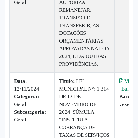
Geral
AUTORIZA
REMANEJAR,
TRANSPOR E
TRANSFERIR, AS
DOTAÇÕES
ORÇAMENTÁRIAS
APROVADAS NA LOA
2024, E DÁ OUTRAS
PROVIDÊNCIAS.
Data:
Titulo:
LEI
Visual
12/11/2024
MUNICIPAL N°: 1.314
|
Baixar
Categoria:
DE 12 DE
Baixado
Geral
NOVEMBRO DE
vezes
Subcategoria:
2024. SÚMULA:
Geral
"INSTITUI A
COBRANÇA DE
TAXAS DE SERVIÇOS