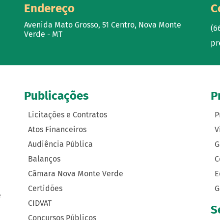
Endereço
C
Avenida Mato Grosso, 51 Centro, Nova Monte
(6
Verde - MT
pr
Publicações
P
Licitações e Contratos
P
Atos Financeiros
V
Audiência Pública
G
Balanços
C
Câmara Nova Monte Verde
E
Certidões
G
e
CIDVAT
S
Concursos Públicos