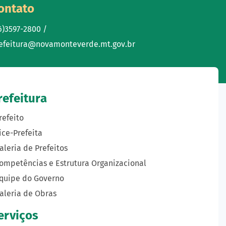
ontato
6)3597-2800 /
efeitura@novamonteverde.mt.gov.br
refeitura
refeito
ice-Prefeita
aleria de Prefeitos
ompetências e Estrutura Organizacional
quipe do Governo
aleria de Obras
erviços