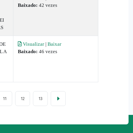
Baixado:
42 vezes
EI
AS
 DE
Visualizar
|
Baixar
L A
Baixado:
46 vezes
11
12
13