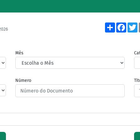
Share
Face
2026
Mês
Ca
Número
Tí