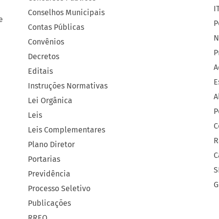
I
Conselhos Municipais
e
P
Contas Públicas
N
Convênios
P
Decretos
A
Editais
E
Instruções Normativas
A
Lei Orgânica
P
Leis
C
Leis Complementares
R
Plano Diretor
C
Portarias
S
Previdência
G
Processo Seletivo
Publicações
RREO