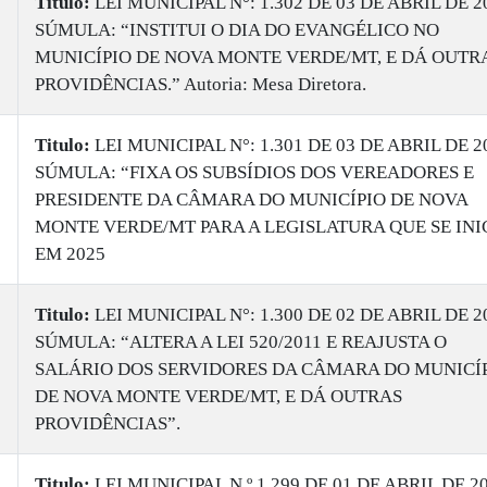
Titulo:
LEI MUNICIPAL N°: 1.302 DE 03 DE ABRIL DE 2
SÚMULA: “INSTITUI O DIA DO EVANGÉLICO NO
MUNICÍPIO DE NOVA MONTE VERDE/MT, E DÁ OUTR
PROVIDÊNCIAS.” Autoria: Mesa Diretora.
Titulo:
LEI MUNICIPAL N°: 1.301 DE 03 DE ABRIL DE 2
SÚMULA: “FIXA OS SUBSÍDIOS DOS VEREADORES E
PRESIDENTE DA CÂMARA DO MUNICÍPIO DE NOVA
MONTE VERDE/MT PARA A LEGISLATURA QUE SE INI
EM 2025
Titulo:
​LEI MUNICIPAL N°: 1.300 DE 02 DE ABRIL DE 2
SÚMULA: “ALTERA A LEI 520/2011 E REAJUSTA O
SALÁRIO DOS SERVIDORES DA CÂMARA DO MUNICÍ
DE NOVA MONTE VERDE/MT, E DÁ OUTRAS
PROVIDÊNCIAS”.
Titulo:
LEI MUNICIPAL N.º 1.299 DE 01 DE ABRIL DE 20