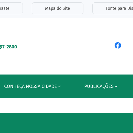
inks de acessibilidade
raste
Mapa do Site
Fonte para Dis
ipal
Acess
597-2800
CONHEÇA NOSSA CIDADE
PUBLICAÇÕES