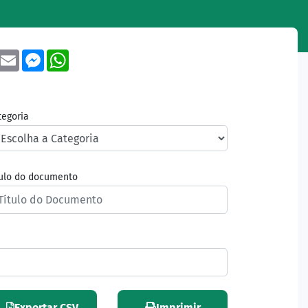
book
Twitter
Email
Messenger
WhatsApp
tegoria
tulo do documento
Exportar CSV
Imprimir