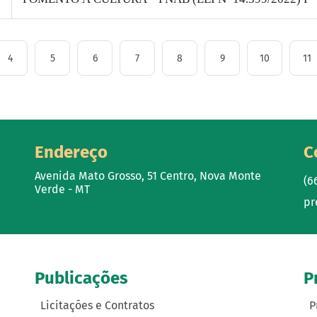
4
5
6
7
8
9
10
11
Endereço
C
Avenida Mato Grosso, 51 Centro, Nova Monte
(6
Verde - MT
pr
Publicações
P
Licitações e Contratos
P