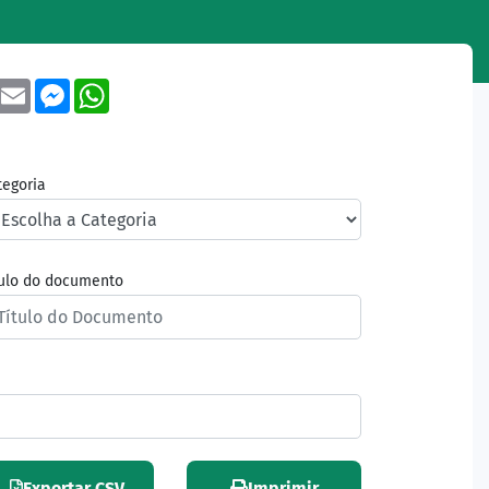
book
Twitter
Email
Messenger
WhatsApp
tegoria
tulo do documento
Exportar CSV
Imprimir