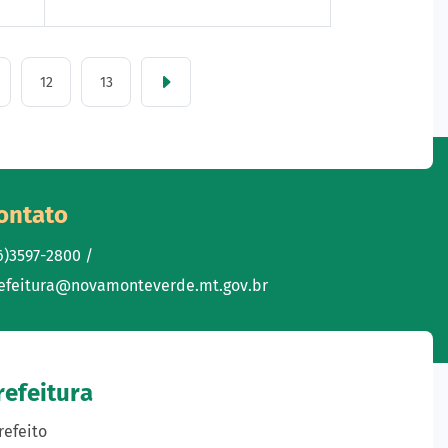
12
13
ontato
6)3597-2800 /
efeitura@novamonteverde.mt.gov.br
refeitura
refeito