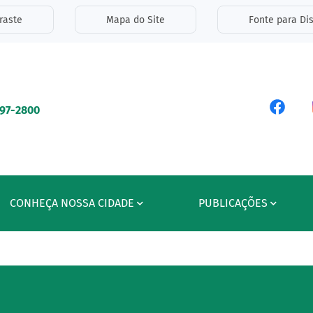
inks de acessibilidade
raste
Mapa do Site
Fonte para Dis
ipal
Acess
597-2800
CONHEÇA NOSSA CIDADE
PUBLICAÇÕES