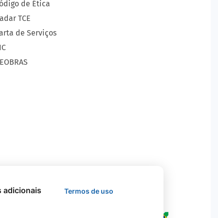
ódigo de Ética
adar TCE
arta de Serviços
IC
EOBRAS
s adicionais
Termos de uso