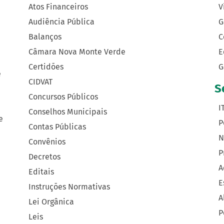
Atos Financeiros
V
Audiência Pública
G
Balanços
C
Câmara Nova Monte Verde
E
Certidões
G
e
CIDVAT
S
Concursos Públicos
I
Conselhos Municipais
e
P
Contas Públicas
N
Convênios
P
Decretos
A
Editais
E
Instruções Normativas
A
Lei Orgânica
P
Leis