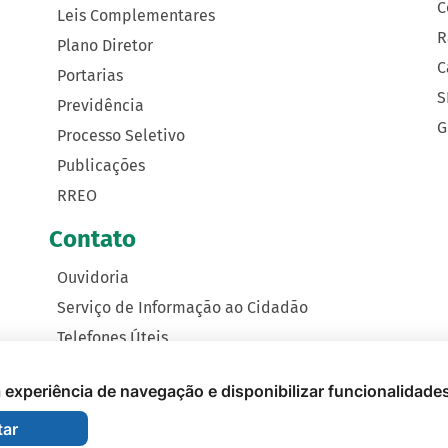
C
Leis Complementares
R
Plano Diretor
C
Portarias
S
Previdência
G
Processo Seletivo
Publicações
RREO
Contato
Ouvidoria
Serviço de Informação ao Cidadão
Telefones Úteis
Como Chegar
 a experiência de navegação e disponibilizar funcionalidade
tar