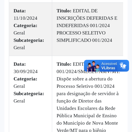
Data:
Titulo:
EDITAL DE
11/10/2024
INSCRIÇÕES DEFERIDAS E
|
Categoria:
INDEFERIDAS 001/2024
B
Geral
PROCESSO SELETIVO
1
Subcategoria:
SIMPLIFICADO 001/2024
Geral
Data:
Titulo:
EDITAL Nº
30/09/2024
001/2024/SMECET/NMV/MT.
|
Categoria:
Dispõe sobre a abertura do
B
Geral
Processo Seletivo 001/2024
1
Subcategoria:
para designação de servidor à
Geral
função de Diretor das
Unidades Escolares da Rede
Pública Municipal de Ensino
do Município de Nova Monte
Verde/MT para o biênio