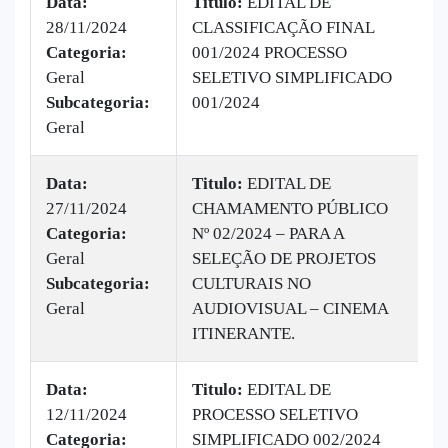
Data:
Titulo:
EDITAL DE
28/11/2024
CLASSIFICAÇÃO FINAL
|
Categoria:
001/2024 PROCESSO
B
Geral
SELETIVO SIMPLIFICADO
1
Subcategoria:
001/2024
Geral
Data:
Titulo:
EDITAL DE
27/11/2024
CHAMAMENTO PÚBLICO
|
Categoria:
Nº 02/2024 – PARA A
B
Geral
SELEÇÃO DE PROJETOS
v
Subcategoria:
CULTURAIS NO
Geral
AUDIOVISUAL – CINEMA
ITINERANTE.
Data:
Titulo:
EDITAL DE
12/11/2024
PROCESSO SELETIVO
|
Categoria:
SIMPLIFICADO 002/2024
B