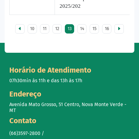
2025/202
10
11
12
13
14
15
16
Horário de Atendimento
07h30min às 11h e das 13h às 17h
Endereço
Avenida Mato Grosso, 51 Centro, Nova Monte Verde -
MT
Contato
(66)3597-2800 /