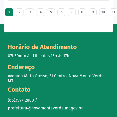
1
2
3
4
5
6
7
8
9
10
11
Horário de Atendimento
07h30min às 11h e das 13h às 17h
Endereço
Avenida Mato Grosso, 51 Centro, Nova Monte Verde -
MT
Contato
(66)3597-2800 /
prefeitura@novamonteverde.mt.gov.br