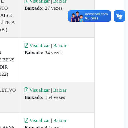
 E
Visualizar
|
Baixar
NTO
Baixado:
27 vezes
AIS E
LÍTICA
B (
Visualizar
|
Baixar
5
Baixado:
34 vezes
E BENS
DIR
022)
LETIVO
Visualizar
|
Baixar
Baixado:
154 vezes
Visualizar
|
Baixar
E BENS
Baixado:
42 vezes