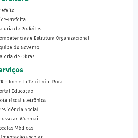
refeito
ice-Prefeita
aleria de Prefeitos
ompetências e Estrutura Organizacional
quipe do Governo
aleria de Obras
erviços
TR – Imposto Territorial Rural
ortal Educação
ota Fiscal Eletrônica
revidência Social
cesso ao Webmail
scalas Médicas
limentação Escolar