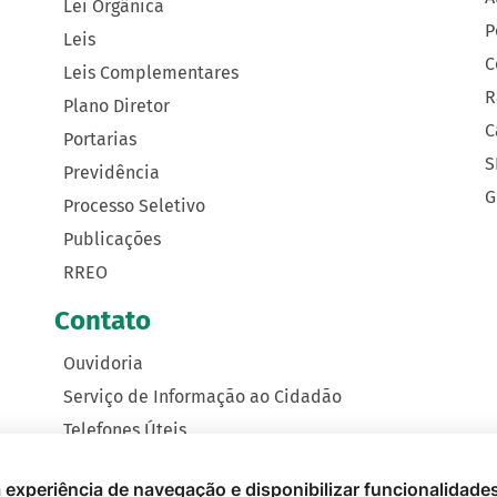
Lei Orgânica
P
Leis
C
Leis Complementares
R
Plano Diretor
C
Portarias
S
Previdência
G
Processo Seletivo
Publicações
RREO
Contato
Ouvidoria
Serviço de Informação ao Cidadão
Telefones Úteis
Como Chegar
 a experiência de navegação e disponibilizar funcionalidade