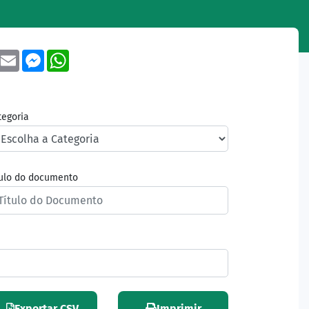
book
Twitter
Email
Messenger
WhatsApp
tegoria
tulo do documento
Exportar CSV
Imprimir