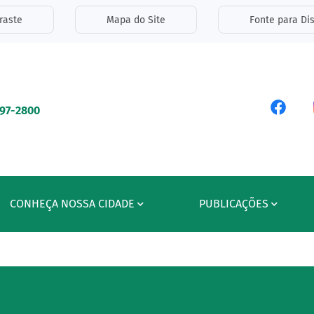
inks de acessibilidade
raste
Mapa do Site
Fonte para Dis
ipal
Acess
597-2800
CONHEÇA NOSSA CIDADE
PUBLICAÇÕES