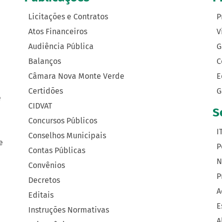
Licitações e Contratos
P
Atos Financeiros
V
Audiência Pública
G
Balanços
C
Câmara Nova Monte Verde
E
Certidões
G
e
CIDVAT
S
Concursos Públicos
I
Conselhos Municipais
e
P
Contas Públicas
N
Convênios
P
Decretos
A
Editais
E
Instruções Normativas
A