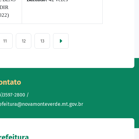
DIR
022)
11
12
13
ontato
6)3597-2800 /
efeitura@novamonteverde.mt.gov.br
refeitura