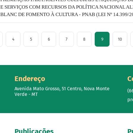
E SERVIÇOS COM RECURSOS DA POLÍTICA NACIONAL AL
BLANC DE FOMENTO À CULTURA - PNAB (LEI Nº 14.399/2
4
5
6
7
8
9
10
Endereço
C
Avenida Mato Grosso, 51 Centro, Nova Monte
(6
Verde - MT
pr
Publicações
P