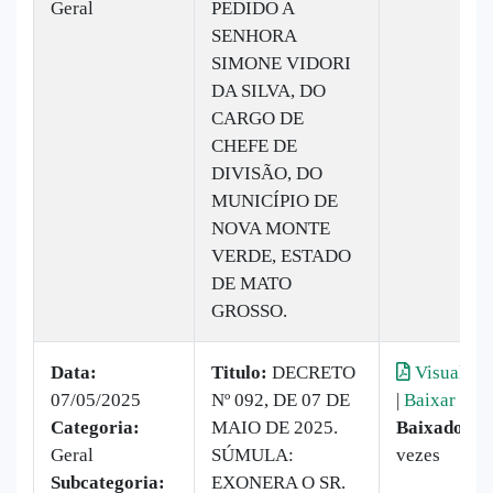
Geral
PEDIDO A
SENHORA
SIMONE VIDORI
DA SILVA, DO
CARGO DE
CHEFE DE
DIVISÃO, DO
MUNICÍPIO DE
NOVA MONTE
VERDE, ESTADO
DE MATO
GROSSO.
Data:
Titulo:
DECRETO
Visualiza
07/05/2025
Nº 092, DE 07 DE
|
Baixar
Categoria:
MAIO DE 2025.
Baixado:
11
Geral
SÚMULA:
vezes
Subcategoria:
EXONERA O SR.