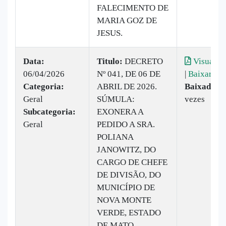
FALECIMENTO DE
MARIA GOZ DE
JESUS.
Data:
Titulo:
DECRETO
Visualiza
06/04/2026
Nº 041, DE 06 DE
|
Baixar
Categoria:
ABRIL DE 2026.
Baixado:
1
Geral
SÚMULA:
vezes
Subcategoria:
EXONERA A
Geral
PEDIDO A SRA.
POLIANA
JANOWITZ, DO
CARGO DE CHEFE
DE DIVISÃO, DO
MUNICÍPIO DE
NOVA MONTE
VERDE, ESTADO
DE MATO