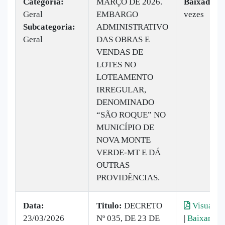
Categoria:
MARÇO DE 2026.
Baixado:
4
Geral
EMBARGO
vezes
Subcategoria:
ADMINISTRATIVO
Geral
DAS OBRAS E
VENDAS DE
LOTES NO
LOTEAMENTO
IRREGULAR,
DENOMINADO
“SÃO ROQUE” NO
MUNICÍPIO DE
NOVA MONTE
VERDE-MT E DÁ
OUTRAS
PROVIDÊNCIAS.
Data:
Titulo:
DECRETO
Visualiza
23/03/2026
Nº 035, DE 23 DE
|
Baixar