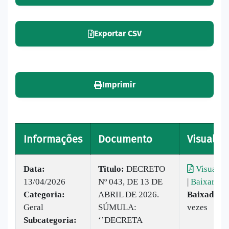
Exportar CSV
Imprimir
Informações
Documento
Visualiza
Data:
Titulo:
DECRETO
Visualiza
13/04/2026
Nº 043, DE 13 DE
|
Baixar
Categoria:
ABRIL DE 2026.
Baixado:
2
Geral
SÚMULA:
vezes
Subcategoria:
‘’DECRETA