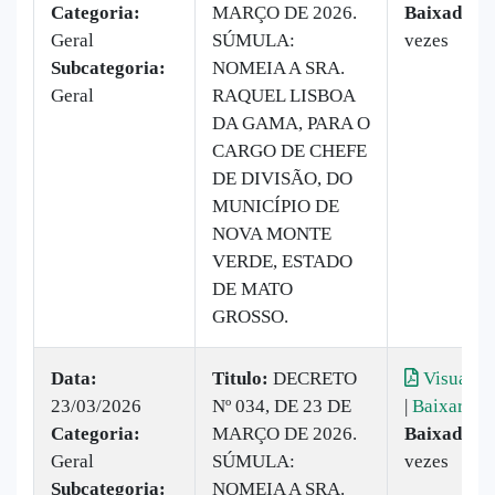
Categoria:
MARÇO DE 2026.
Baixado:
2
Geral
SÚMULA:
vezes
Subcategoria:
NOMEIA A SRA.
Geral
RAQUEL LISBOA
DA GAMA, PARA O
CARGO DE CHEFE
DE DIVISÃO, DO
MUNICÍPIO DE
NOVA MONTE
VERDE, ESTADO
DE MATO
GROSSO.
Data:
Titulo:
DECRETO
Visualiza
23/03/2026
Nº 034, DE 23 DE
|
Baixar
Categoria:
MARÇO DE 2026.
Baixado:
2
Geral
SÚMULA:
vezes
Subcategoria:
NOMEIA A SRA.