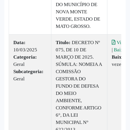
DO MUNICÍPIO DE
NOVA MONTE
VERDE, ESTADO DE
MATO GROSSO.
Data:
Titulo:
DECRETO Nº
Visual
10/03/2025
075, DE 10 DE
|
Baixar
Categoria:
MARÇO DE 2025.
Baixado
Geral
SÚMULA: NOMEIA A
vezes
Subcategoria:
COMISSÃO
Geral
GESTORA DO
FUNDO DE DEFESA
DO MEIO
AMBIENTE,
CONFORME ARTIGO
6°, DA LEI
MUNICIPAL N°
622/2013