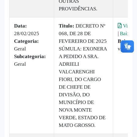
OUTRAS
PROVIDÊNCIAS.
Data:
Titulo:
DECRETO Nº
Visual
28/02/2025
068, DE 28 DE
|
Baixar
Categoria:
FEVEREIRO DE 2025
Baixado
Geral
SÚMULA: EXONERA
vezes
Subcategoria:
A PEDIDO A SRA.
Geral
ADRIELI
VALCARENGHI
FIORI, DO CARGO
DE CHEFE DE
DIVISÃO, DO
MUNICÍPIO DE
NOVA MONTE
VERDE, ESTADO DE
MATO GROSSO.