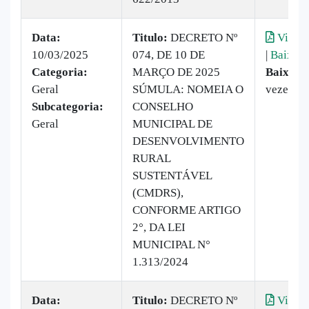
Data:
Titulo:
DECRETO Nº
Visual
10/03/2025
074, DE 10 DE
|
Baixar
Categoria:
MARÇO DE 2025
Baixado
Geral
SÚMULA: NOMEIA O
vezes
Subcategoria:
CONSELHO
Geral
MUNICIPAL DE
DESENVOLVIMENTO
RURAL
SUSTENTÁVEL
(CMDRS),
CONFORME ARTIGO
2°, DA LEI
MUNICIPAL N°
1.313/2024
Data:
Titulo:
DECRETO Nº
Visual