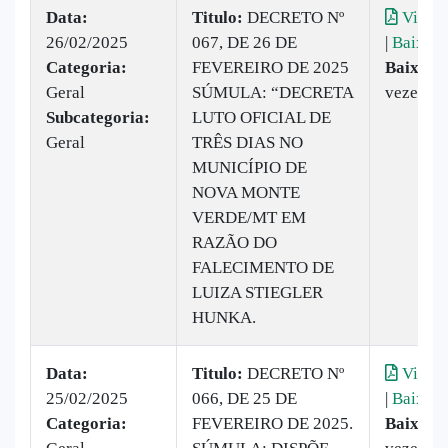
Data:
Titulo:
DECRETO Nº
Visual
26/02/2025
067, DE 26 DE
|
Baixar
Categoria:
FEVEREIRO DE 2025
Baixado
Geral
SÚMULA: “DECRETA
vezes
Subcategoria:
LUTO OFICIAL DE
Geral
TRÊS DIAS NO
MUNICÍPIO DE
NOVA MONTE
VERDE/MT EM
RAZÃO DO
FALECIMENTO DE
LUIZA STIEGLER
HUNKA.
Data:
Titulo:
DECRETO Nº
Visual
25/02/2025
066, DE 25 DE
|
Baixar
Categoria:
FEVEREIRO DE 2025.
Baixado