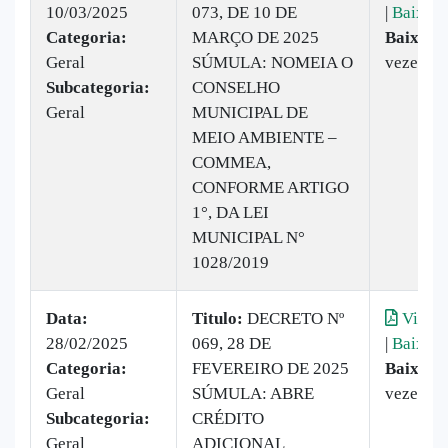
10/03/2025
073, DE 10 DE
|
Baixar
Categoria:
MARÇO DE 2025
Baixado
Geral
SÚMULA: NOMEIA O
vezes
Subcategoria:
CONSELHO
Geral
MUNICIPAL DE
MEIO AMBIENTE –
COMMEA,
CONFORME ARTIGO
1°, DA LEI
MUNICIPAL N°
1028/2019
Data:
Titulo:
DECRETO Nº
Visual
28/02/2025
069, 28 DE
|
Baixar
Categoria:
FEVEREIRO DE 2025
Baixado
Geral
SÚMULA: ABRE
vezes
Subcategoria:
CRÉDITO
Geral
ADICIONAL