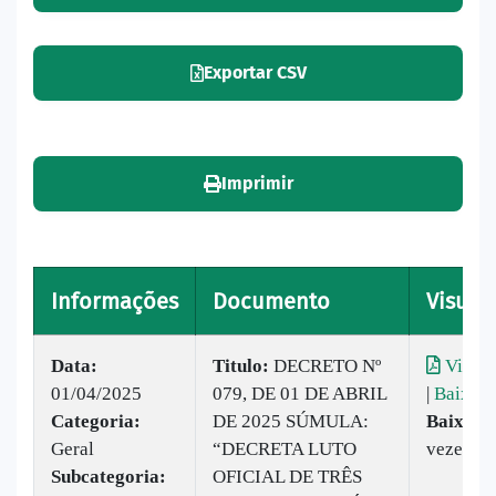
Exportar CSV
Imprimir
Informações
Documento
Visuali
Data:
Titulo:
DECRETO Nº
Visual
01/04/2025
079, DE 01 DE ABRIL
|
Baixar
Categoria:
DE 2025 SÚMULA:
Baixado
Geral
“DECRETA LUTO
vezes
Subcategoria:
OFICIAL DE TRÊS