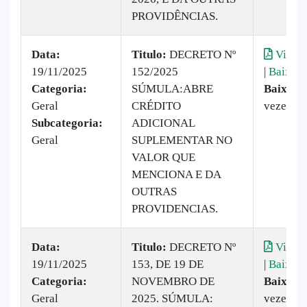
PROVIDÊNCIAS.
Data:
Titulo:
DECRETO Nº
Visual
19/11/2025
152/2025
|
Baixar
Categoria:
SÚMULA:ABRE
Baixado
Geral
CRÉDITO
vezes
Subcategoria:
ADICIONAL
Geral
SUPLEMENTAR NO
VALOR QUE
MENCIONA E DA
OUTRAS
PROVIDENCIAS.
Data:
Titulo:
DECRETO Nº
Visual
19/11/2025
153, DE 19 DE
|
Baixar
Categoria:
NOVEMBRO DE
Baixado
Geral
2025. SÚMULA:
vezes