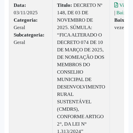
Data:
Titulo:
DECRETO Nº
Visual
03/11/2025
148, DE 03 DE
|
Baixar
Categoria:
NOVEMBRO DE
Baixado
Geral
2025. SÚMULA:
vezes
Subcategoria:
“FICA ALTERADO O
Geral
DECRETO 074 DE 10
DE MARÇO DE 2025,
DE NOMEAÇÃO DOS
MEMBROS DO
CONSELHO
MUNICIPAL DE
DESENVOLVIMENTO
RURAL
SUSTENTÁVEL
(CMDRS),
CONFORME ARTIGO
2°, DA LEI N°
1.313/2024”