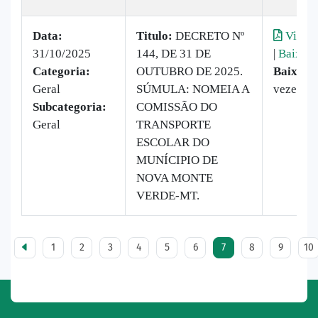
Data:
Titulo:
DECRETO Nº
Visual
31/10/2025
144, DE 31 DE
|
Baixar
Categoria:
OUTUBRO DE 2025.
Baixado
Geral
SÚMULA: NOMEIA A
vezes
Subcategoria:
COMISSÃO DO
Geral
TRANSPORTE
ESCOLAR DO
MUNÍCIPIO DE
NOVA MONTE
VERDE-MT.
1
2
3
4
5
6
7
8
9
10