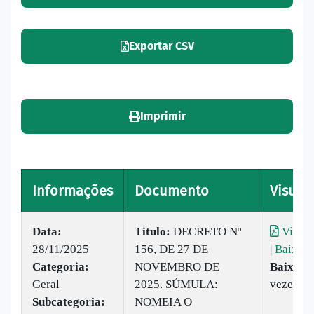
Exportar CSV
Imprimir
Informações
Documento
Visuali
Data:
Titulo:
DECRETO Nº
Visual
28/11/2025
156, DE 27 DE
|
Baixar
Categoria:
NOVEMBRO DE
Baixado
Geral
2025. SÚMULA:
vezes
Subcategoria:
NOMEIA O