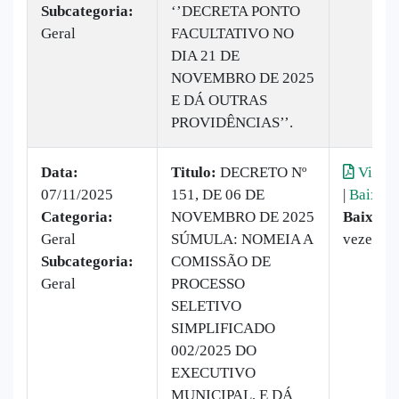
Subcategoria:
‘’DECRETA PONTO
Geral
FACULTATIVO NO
DIA 21 DE
NOVEMBRO DE 2025
E DÁ OUTRAS
PROVIDÊNCIAS’’.
Data:
Titulo:
DECRETO Nº
Visual
07/11/2025
151, DE 06 DE
|
Baixar
Categoria:
NOVEMBRO DE 2025
Baixado
Geral
SÚMULA: NOMEIA A
vezes
Subcategoria:
COMISSÃO DE
Geral
PROCESSO
SELETIVO
SIMPLIFICADO
002/2025 DO
EXECUTIVO
MUNICIPAL, E DÁ