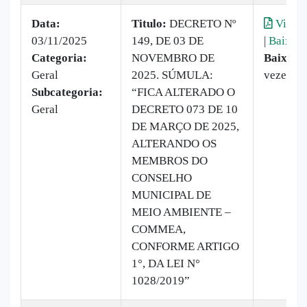
Data:
Titulo:
DECRETO Nº
Visual
03/11/2025
149, DE 03 DE
|
Baixar
Categoria:
NOVEMBRO DE
Baixado
Geral
2025. SÚMULA:
vezes
Subcategoria:
“FICA ALTERADO O
Geral
DECRETO 073 DE 10
DE MARÇO DE 2025,
ALTERANDO OS
MEMBROS DO
CONSELHO
MUNICIPAL DE
MEIO AMBIENTE –
COMMEA,
CONFORME ARTIGO
1°, DA LEI N°
1028/2019”