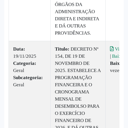
ÓRGÃOS DA
ADMINISTRAÇÃO
DIRETA E INDIRETA
E DÁ OUTRAS
PROVIDÊNCIAS.
Data:
Titulo:
DECRETO Nº
Visual
19/11/2025
154, DE 19 DE
|
Baixar
Categoria:
NOVEMBRO DE
Baixado
Geral
2025. ESTABELECE A
vezes
Subcategoria:
PROGRAMAÇÃO
Geral
FINANCEIRA E O
CRONOGRAMA
MENSAL DE
DESEMBOLSO PARA
O EXERCÍCIO
FINANCEIRO DE
2026, E DÁ OUTRAS