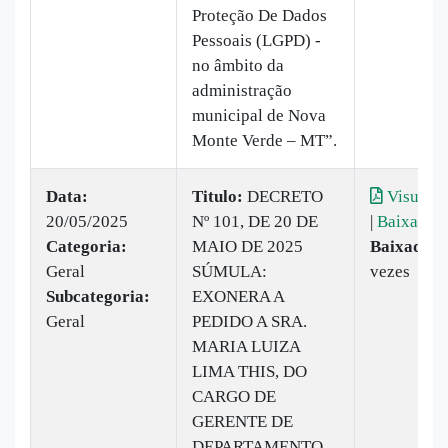
Proteção De Dados
Pessoais (LGPD) -
no âmbito da
administração
municipal de Nova
Monte Verde – MT”.
Data:
Titulo:
DECRETO
Visualiz
20/05/2025
Nº 101, DE 20 DE
|
Baixar
Categoria:
MAIO DE 2025
Baixado:
1
Geral
SÚMULA:
vezes
Subcategoria:
EXONERA A
Geral
PEDIDO A SRA.
MARIA LUIZA
LIMA THIS, DO
CARGO DE
GERENTE DE
DEPARTAMENTO,