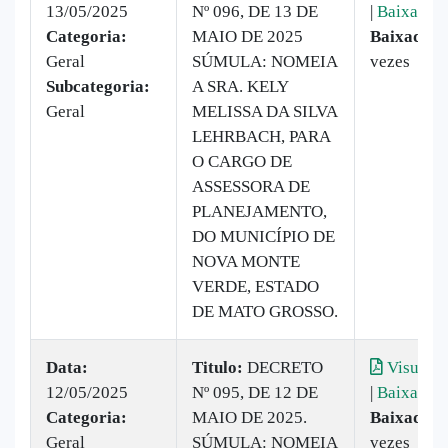
13/05/2025
Nº 096, DE 13 DE
|
Baixar
Categoria:
MAIO DE 2025
Baixado:
1
Geral
SÚMULA: NOMEIA
vezes
Subcategoria:
A SRA. KELY
Geral
MELISSA DA SILVA
LEHRBACH, PARA
O CARGO DE
ASSESSORA DE
PLANEJAMENTO,
DO MUNICÍPIO DE
NOVA MONTE
VERDE, ESTADO
DE MATO GROSSO.
Data:
Titulo:
DECRETO
Visualiz
12/05/2025
Nº 095, DE 12 DE
|
Baixar
Categoria:
MAIO DE 2025.
Baixado:
2
Geral
SÚMULA: NOMEIA
vezes