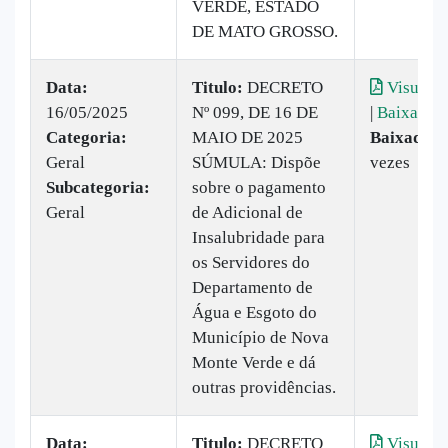
VERDE, ESTADO
DE MATO GROSSO.
Data:
Titulo:
DECRETO
Visualiz
16/05/2025
Nº 099, DE 16 DE
|
Baixar
Categoria:
MAIO DE 2025
Baixado:
1
Geral
SÚMULA: Dispõe
vezes
Subcategoria:
sobre o pagamento
Geral
de Adicional de
Insalubridade para
os Servidores do
Departamento de
Água e Esgoto do
Município de Nova
Monte Verde e dá
outras providências.
Data:
Titulo:
DECRETO
Visualiz