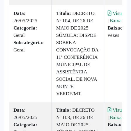
Data:
Titulo:
DECRETO
Visualiz
26/05/2025
Nº 104, DE 26 DE
|
Baixar
Categoria:
MAIO DE 2025
Baixado:
2
Geral
SÚMULA: DISPÕE
vezes
Subcategoria:
SOBRE A
Geral
CONVOCAÇÃO DA
11ª CONFERÊNCIA
MUNICIPAL DE
ASSISTÊNCIA
SOCIAL, DE NOVA
MONTE
VERDE/MT.
Data:
Titulo:
DECRETO
Visualiz
26/05/2025
Nº 103, DE 26 DE
|
Baixar
Categoria:
MAIO DE 2025.
Baixado:
9