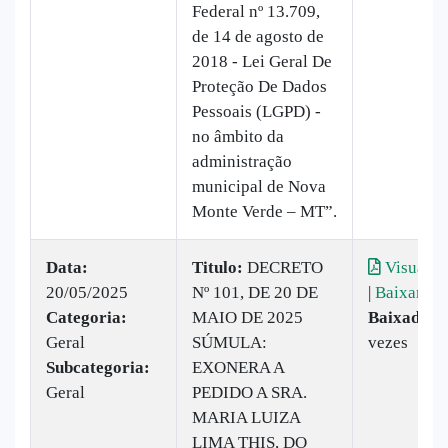
Federal nº 13.709,
de 14 de agosto de
2018 - Lei Geral De
Proteção De Dados
Pessoais (LGPD) -
no âmbito da
administração
municipal de Nova
Monte Verde – MT”.
Data:
Titulo:
DECRETO
Visualiz
20/05/2025
Nº 101, DE 20 DE
|
Baixar
Categoria:
MAIO DE 2025
Baixado:
1
Geral
SÚMULA:
vezes
Subcategoria:
EXONERA A
Geral
PEDIDO A SRA.
MARIA LUIZA
LIMA THIS, DO