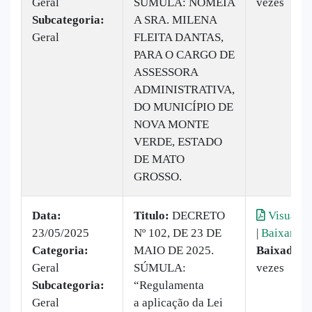
Geral
SÚMULA: NOMEIA
vezes
Subcategoria:
A SRA. MILENA
Geral
FLEITA DANTAS,
PARA O CARGO DE
ASSESSORA
ADMINISTRATIVA,
DO MUNICÍPIO DE
NOVA MONTE
VERDE, ESTADO
DE MATO
GROSSO.
Data:
Titulo:
DECRETO
Visualiz
23/05/2025
Nº 102, DE 23 DE
|
Baixar
Categoria:
MAIO DE 2025.
Baixado:
2
Geral
SÚMULA:
vezes
Subcategoria:
“Regulamenta
Geral
a aplicação da Lei