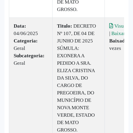
DE MATO
GROSSO.
Data:
Titulo:
DECRETO
Visualiz
04/06/2025
Nº 107, DE 04 DE
|
Baixar
Categoria:
JUNHO DE 2025
Baixado:
1
Geral
SÚMULA:
vezes
Subcategoria:
EXONERA A
Geral
PEDIDO A SRA.
ELIZA CRISTINA
DA SILVA, DO
CARGO DE
PREGOEIRA, DO
MUNICÍPIO DE
NOVA MONTE
VERDE, ESTADO
DE MATO
GROSSO.