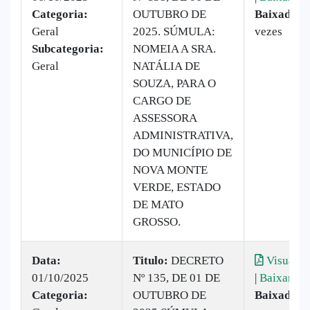
Categoria:
OUTUBRO DE
Baixado:
2
Geral
2025. SÚMULA:
vezes
Subcategoria:
NOMEIA A SRA.
Geral
NATÁLIA DE
SOUZA, PARA O
CARGO DE
ASSESSORA
ADMINISTRATIVA,
DO MUNICÍPIO DE
NOVA MONTE
VERDE, ESTADO
DE MATO
GROSSO.
Data:
Titulo:
DECRETO
Visualiz
01/10/2025
Nº 135, DE 01 DE
|
Baixar
Categoria:
OUTUBRO DE
Baixado:
6