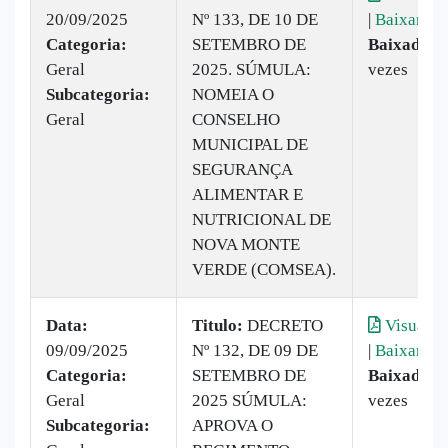
20/09/2025
Nº 133, DE 10 DE
|
Baixar
Categoria:
SETEMBRO DE
Baixado:
1
Geral
2025. SÚMULA:
vezes
Subcategoria:
NOMEIA O
Geral
CONSELHO
MUNICIPAL DE
SEGURANÇA
ALIMENTAR E
NUTRICIONAL DE
NOVA MONTE
VERDE (COMSEA).
Data:
Titulo:
DECRETO
Visualiz
09/09/2025
Nº 132, DE 09 DE
|
Baixar
Categoria:
SETEMBRO DE
Baixado:
3
Geral
2025 SÚMULA:
vezes
Subcategoria:
APROVA O