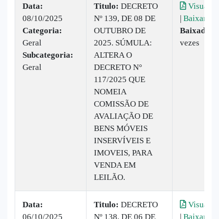
Data:
Titulo:
DECRETO
Visualiz
08/10/2025
Nº 139, DE 08 DE
|
Baixar
Categoria:
OUTUBRO DE
Baixado:
1
Geral
2025. SÚMULA:
vezes
Subcategoria:
ALTERA O
Geral
DECRETO N°
117/2025 QUE
NOMEIA
COMISSÃO DE
AVALIAÇÃO DE
BENS MÓVEIS
INSERVÍVEIS E
IMOVEIS, PARA
VENDA EM
LEILÃO.
Data:
Titulo:
DECRETO
Visualiz
06/10/2025
Nº 138, DE 06 DE
|
Baixar