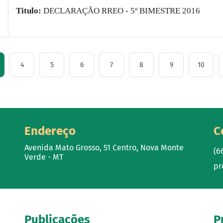
Titulo:
DECLARAÇÃO RREO - 5º BIMESTRE 2016
4
5
6
7
8
9
10
Endereço
C
Avenida Mato Grosso, 51 Centro, Nova Monte
(6
Verde - MT
pr
Publicações
P