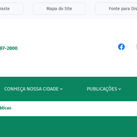
inks de acessibilidade
raste
Mapa do Site
Fonte para Dis
ipal
Acess
597-2800
CONHEÇA NOSSA CIDADE
PUBLICAÇÕES
blicas