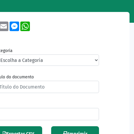
book
Twitter
Email
Messenger
WhatsApp
tegoria
tulo do documento
Exportar CSV
Imprimir