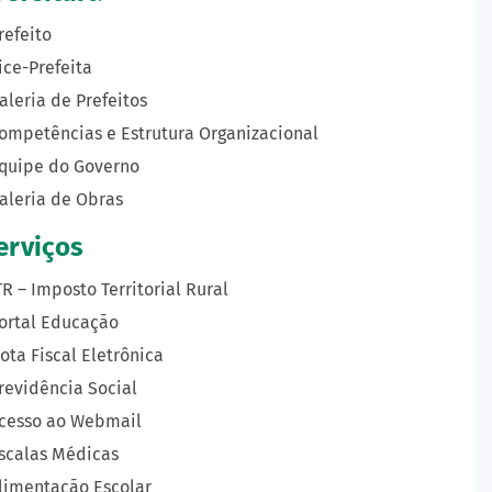
refeito
ice-Prefeita
aleria de Prefeitos
ompetências e Estrutura Organizacional
quipe do Governo
aleria de Obras
erviços
TR – Imposto Territorial Rural
ortal Educação
ota Fiscal Eletrônica
revidência Social
cesso ao Webmail
scalas Médicas
limentação Escolar