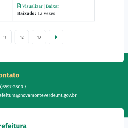
Visualizar
|
Baixar
Baixado:
12 vezes
11
12
13
ontato
6)3597-2800 /
efeitura@novamonteverde.mt.gov.br
refeitura