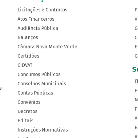
Licitações e Contratos
P
Atos Financeiros
V
Audiência Pública
G
Balanços
C
Câmara Nova Monte Verde
E
Certidões
G
e
CIDVAT
S
Concursos Públicos
I
Conselhos Municipais
e
P
Contas Públicas
N
Convênios
P
Decretos
A
Editais
E
Instruções Normativas
A