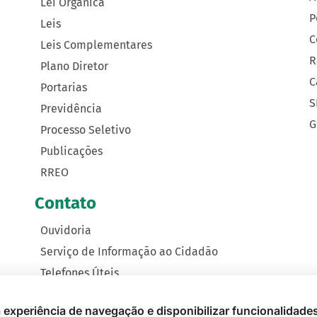
Lei Orgânica
P
Leis
C
Leis Complementares
R
Plano Diretor
C
Portarias
S
Previdência
G
Processo Seletivo
Publicações
RREO
Contato
Ouvidoria
Serviço de Informação ao Cidadão
Telefones Úteis
Como Chegar
 a experiência de navegação e disponibilizar funcionalidade