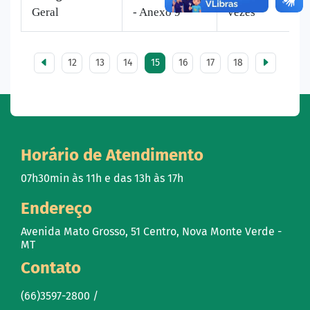
Geral
- Anexo 9
vezes
12
13
14
15
16
17
18
Horário de Atendimento
07h30min às 11h e das 13h às 17h
Endereço
Avenida Mato Grosso, 51 Centro, Nova Monte Verde -
MT
Contato
(66)3597-2800 /