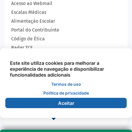
Acesso ao Webmail
Escalas Médicas
Alimentação Escolar
Portal do Contribuinte
Código de Ética
Radar TCE
Carta de Serviços
Este site utiliza cookies para melhorar a
SIC
experiência de navegação e disponibilizar
GEOBRAS
funcionalidades adicionais
Termos de uso
Política de privacidade
Todos os Direitos Reservados - Prefeitura Municipal
de Nova Monte Verde - 2026
Aceitar