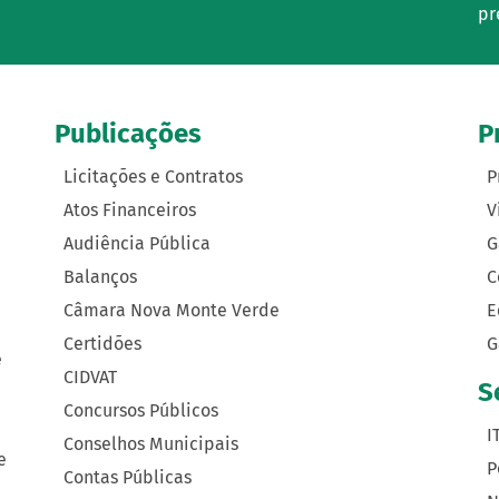
pr
Publicações
P
Licitações e Contratos
P
Atos Financeiros
V
Audiência Pública
G
Balanços
C
Câmara Nova Monte Verde
E
Certidões
G
e
CIDVAT
S
Concursos Públicos
I
Conselhos Municipais
e
P
Contas Públicas