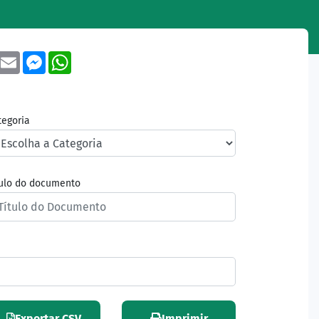
book
Twitter
Email
Messenger
WhatsApp
tegoria
tulo do documento
Exportar CSV
Imprimir