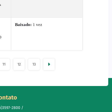
A
Baixado:
1 vez
O
11
12
13
ontato
6)3597-2800 /