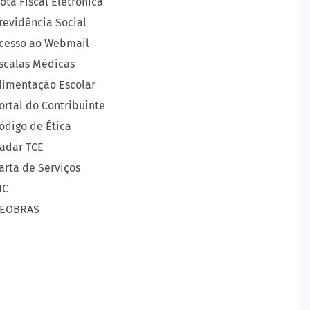
ota Fiscal Eletrônica
revidência Social
cesso ao Webmail
scalas Médicas
limentação Escolar
ortal do Contribuinte
ódigo de Ética
adar TCE
arta de Serviços
IC
EOBRAS