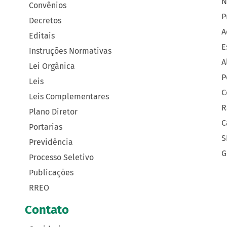
N
Convênios
P
Decretos
A
Editais
E
Instruções Normativas
A
Lei Orgânica
P
Leis
C
Leis Complementares
R
Plano Diretor
C
Portarias
S
Previdência
G
Processo Seletivo
Publicações
RREO
Contato