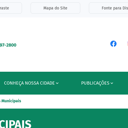
inks de acessibilidade
raste
Mapa do Site
Fonte para Dis
ipal
Acess
597-2800
CONHEÇA NOSSA CIDADE
PUBLICAÇÕES
 Municipais
IPAIS