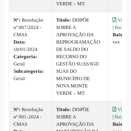
VERDE – MT.
Nº:
Resolução
Titulo:
DISPÕE
Visual
nº 007/2024 -
SOBRE A
|
Baixar
CMAS
APROVAÇÃO DA
Baixado
Data:
REPROGRAMAÇÃO
vez
18/01/2024
DE SALDO DO
Categoria:
RECURSO DO
Geral
GESTÃO SUAS/IGD
Subcategoria:
SUAS DO
Geral
MUNICÍPIO DE
NOVA MONTE
VERDE – MT.
Nº:
Resolução
Titulo:
DISPÕE
Visual
nº 001-2024 -
SOBRE A
|
Baixar
CMAS
APROVAÇÃO DA
Baixado