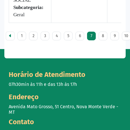
SOCIAL
Subcategoria:
Geral
1
2
3
4
5
6
7
8
9
10
Horário de Atendimento
07h30min às 11h e das 13h às 17h
Endereço
Avenida Mato Grosso, 51 Centro, Nova Monte Verde -
MT
Contato