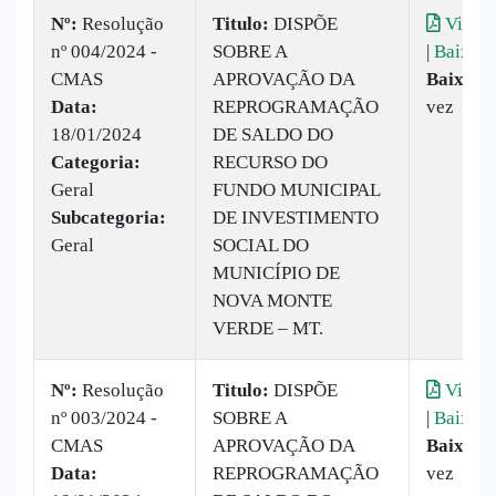
Nº:
​Resolução
Titulo:
DISPÕE
Visual
nº 004/2024 -
SOBRE A
|
Baixar
CMAS
APROVAÇÃO DA
Baixado
Data:
REPROGRAMAÇÃO
vez
18/01/2024
DE SALDO DO
Categoria:
RECURSO DO
Geral
FUNDO MUNICIPAL
Subcategoria:
DE INVESTIMENTO
Geral
SOCIAL DO
MUNICÍPIO DE
NOVA MONTE
VERDE – MT.
Nº:
​Resolução
Titulo:
DISPÕE
Visual
nº 003/2024 -
SOBRE A
|
Baixar
CMAS
APROVAÇÃO DA
Baixado
Data:
REPROGRAMAÇÃO
vez