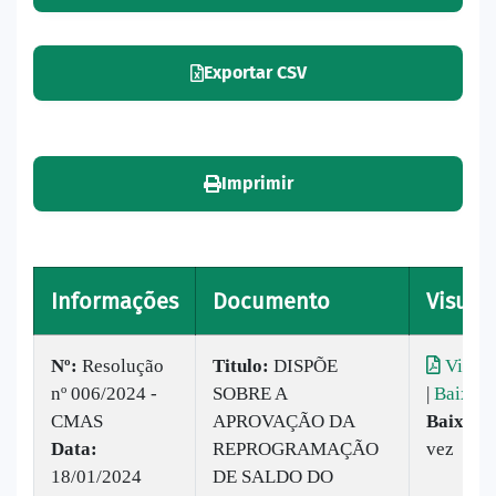
Exportar CSV
Imprimir
Informações
Documento
Visuali
Nº:
​Resolução
Titulo:
DISPÕE
Visual
nº 006/2024 -
SOBRE A
|
Baixar
CMAS
APROVAÇÃO DA
Baixado
Data:
REPROGRAMAÇÃO
vez
18/01/2024
DE SALDO DO