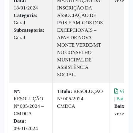
Data:
MANUTENÇÃO DA
vezes
18/01/2024
INSCRIÇÃO DA
Categoria:
ASSOCIAÇÃO DE
Geral
PAIS E AMIGOS DOS
Subcategoria:
EXCEPCIONAIS –
Geral
APAE DE NOVA
MONTE VERDE/MT
NO CONSELHO
MUNICIPAL DE
ASSISTÊNCIA
SOCIAL.
Nº:
Titulo:
RESOLUÇÃO
Visual
RESOLUÇÃO
Nº 005/2024 –
|
Baixar
Nº 005/2024 –
CMDCA
Baixado
CMDCA
vezes
Data:
09/01/2024