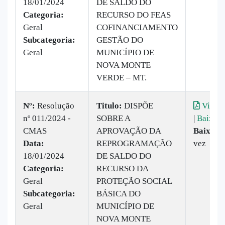
18/01/2024
DE SALDO DO
Categoria:
RECURSO DO FEAS
Geral
COFINANCIAMENTO
Subcategoria:
GESTÃO DO
Geral
MUNICÍPIO DE
NOVA MONTE
VERDE – MT.
Nº:
Resolução
Titulo:
DISPÕE
Visual
nº 011/2024 -
SOBRE A
|
Baixar
CMAS
APROVAÇÃO DA
Baixado
Data:
REPROGRAMAÇÃO
vez
18/01/2024
DE SALDO DO
Categoria:
RECURSO DA
Geral
PROTEÇÃO SOCIAL
Subcategoria:
BÁSICA DO
Geral
MUNICÍPIO DE
NOVA MONTE