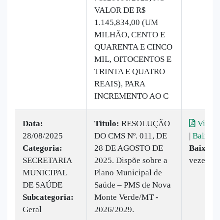
VALOR DE R$
1.145,834,00 (UM
MILHÃO, CENTO E
QUARENTA E CINCO
MIL, OITOCENTOS E
TRINTA E QUATRO
REAIS), PARA
INCREMENTO AO C
Data:
Titulo:
RESOLUÇÃO
Visual
28/08/2025
DO CMS Nº. 011, DE
|
Baixar
Categoria:
28 DE AGOSTO DE
Baixado
SECRETARIA
2025. Dispõe sobre a
vezes
MUNICIPAL
Plano Municipal de
DE SAÚDE
Saúde – PMS de Nova
Subcategoria:
Monte Verde/MT -
Geral
2026/2029.