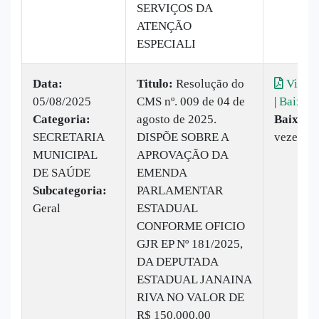
SERVIÇOS DA
ATENÇÃO
ESPECIALI
Data:
Titulo:
Resolução do
Visual
05/08/2025
CMS nº. 009 de 04 de
|
Baixar
Categoria:
agosto de 2025.
Baixado
SECRETARIA
DISPÕE SOBRE A
vezes
MUNICIPAL
APROVAÇÃO DA
DE SAÚDE
EMENDA
Subcategoria:
PARLAMENTAR
Geral
ESTADUAL
CONFORME OFICIO
GJR EP Nº 181/2025,
DA DEPUTADA
ESTADUAL JANAINA
RIVA NO VALOR DE
R$ 150.000,00