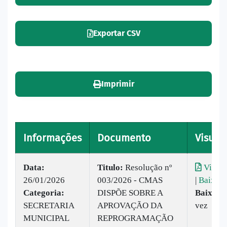
Exportar CSV
Imprimir
Informações
Documento
Visuali
Data:
Titulo:
Resolução nº
Visual
26/01/2026
003/2026 - CMAS
|
Baixar
Categoria:
DISPÕE SOBRE A
Baixado
SECRETARIA
APROVAÇÃO DA
vez
MUNICIPAL
REPROGRAMAÇÃO