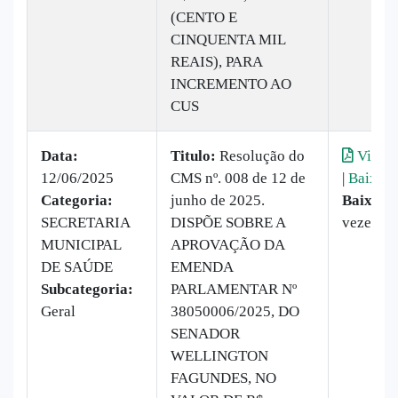
(CENTO E
CINQUENTA MIL
REAIS), PARA
INCREMENTO AO
CUS
Data:
Titulo:
Resolução do
Visual
12/06/2025
CMS nº. 008 de 12 de
|
Baixar
Categoria:
junho de 2025.
Baixado
SECRETARIA
DISPÕE SOBRE A
vezes
MUNICIPAL
APROVAÇÃO DA
DE SAÚDE
EMENDA
Subcategoria:
PARLAMENTAR Nº
Geral
38050006/2025, DO
SENADOR
WELLINGTON
FAGUNDES, NO