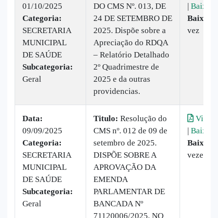
01/10/2025
DO CMS Nº. 013, DE
|
Baixar
Categoria:
24 DE SETEMBRO DE
Baixado
SECRETARIA
2025. Dispõe sobre a
vez
MUNICIPAL
Apreciação do RDQA
DE SAÚDE
– Relatório Detalhado
Subcategoria:
2º Quadrimestre de
Geral
2025 e da outras
providencias.
Data:
Titulo:
Resolução do
Visual
09/09/2025
CMS nº. 012 de 09 de
|
Baixar
Categoria:
setembro de 2025.
Baixado
SECRETARIA
DISPÕE SOBRE A
vezes
MUNICIPAL
APROVAÇÃO DA
DE SAÚDE
EMENDA
Subcategoria:
PARLAMENTAR DE
Geral
BANCADA Nº
71120006/2025, NO