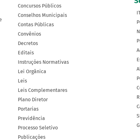
S
Concursos Públicos
I
Conselhos Municipais
e
P
Contas Públicas
N
Convênios
P
Decretos
A
Editais
E
Instruções Normativas
A
Lei Orgânica
P
Leis
C
Leis Complementares
R
Plano Diretor
C
Portarias
S
Previdência
G
Processo Seletivo
Publicações