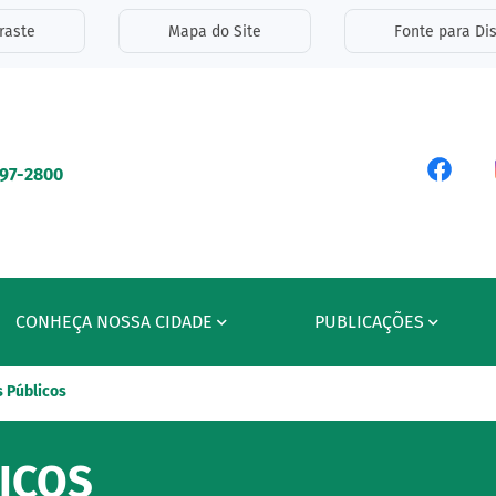
inks de acessibilidade
raste
Mapa do Site
Fonte para Dis
ipal
Acess
597-2800
CONHEÇA NOSSA CIDADE
PUBLICAÇÕES
 Públicos
ICOS