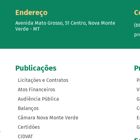
Endereço
C
Avenida Mato Grosso, 51 Centro, Nova Monte
(6
Verde - MT
pr
Publicações
P
Licitações e Contratos
P
Atos Financeiros
V
Audiência Pública
G
Balanços
C
Câmara Nova Monte Verde
E
Certidões
G
e
CIDVAT