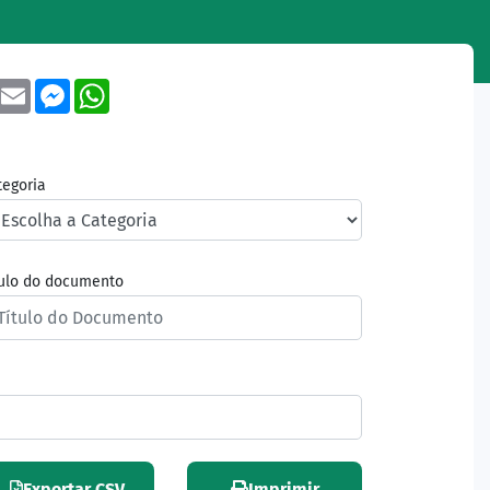
book
Twitter
Email
Messenger
WhatsApp
tegoria
tulo do documento
Exportar CSV
Imprimir