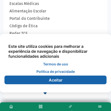
Escalas Médicas
Alimentação Escolar
Portal do Contribuinte
Código de Ética
Radar TCE
Carta de Serviços
Este site utiliza cookies para melhorar a
SIC
experiência de navegação e disponibilizar
GEOBRAS
funcionalidades adicionais
Termos de uso
Política de privacidade
Todos os Direitos Reservados - Prefeitura Municipal
de Nova Monte Verde - 2026
Aceitar