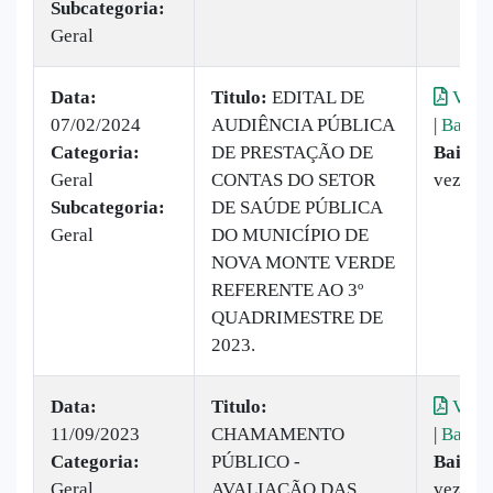
Subcategoria:
Geral
Data:
Titulo:
EDITAL DE
Visua
07/02/2024
AUDIÊNCIA PÚBLICA
|
Baixar
Categoria:
DE PRESTAÇÃO DE
Baixad
Geral
CONTAS DO SETOR
vezes
Subcategoria:
DE SAÚDE PÚBLICA
Geral
DO MUNICÍPIO DE
NOVA MONTE VERDE
REFERENTE AO 3º
QUADRIMESTRE DE
2023.
Data:
Titulo:
​
Visua
11/09/2023
CHAMAMENTO
|
Baixar
Categoria:
PÚBLICO -
Baixad
Geral
AVALIAÇÃO DAS
vezes