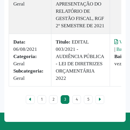
Geral
APRESENTAÇÃO DO
RELATÓRIO DE
GESTÃO FISCAL, RGF
2º SEMESTRE DE 2021
Data:
Titulo:
EDITAL
Visua
06/08/2021
003/2021 -
|
Baixar
Categoria:
AUDIÊNCIA PÚBLICA
Baixad
Geral
- LEI DE DIRETRIZES
vezes
Subcategoria:
ORÇAMENTÁRIA
Geral
2022
1
2
3
4
5