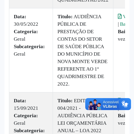
Data:
Titulo:
AUDIÊNCIA
Visua
30/05/2022
PÚBLICA DE
|
Baixar
Categoria:
PRESTAÇÃO DE
Baixad
Geral
CONTAS DO SETOR
vezes
Subcategoria:
DE SAÚDE PÚBLICA
Geral
DO MUNICÍPIO DE
NOVA MONTE VERDE
REFERENTE AO 1º
QUADRIMESTRE DE
2022.
Data:
Titulo:
EDITAL
Visua
15/09/2021
004/2021 -
|
Baixar
Categoria:
AUDIÊNCIA PÚBLICA
Baixad
Geral
LEI ORÇAMENTÁRIA
vezes
Subcategoria:
ANUAL – LOA 2022