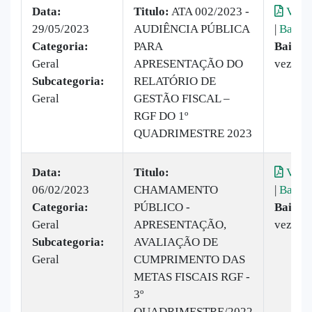
Data:
Titulo:
ATA 002/2023 -
Visua
29/05/2023
AUDIÊNCIA PÚBLICA
|
Baixar
Categoria:
PARA
Baixad
Geral
APRESENTAÇÃO DO
vezes
Subcategoria:
RELATÓRIO DE
Geral
GESTÃO FISCAL –
RGF DO 1º
QUADRIMESTRE 2023
Data:
Titulo:
​
Visua
06/02/2023
CHAMAMENTO
|
Baixar
Categoria:
PÚBLICO -
Baixad
Geral
APRESENTAÇÃO,
vezes
Subcategoria:
AVALIAÇÃO DE
Geral
CUMPRIMENTO DAS
METAS FISCAIS RGF -
3º
QUADRIMESTRE/2022