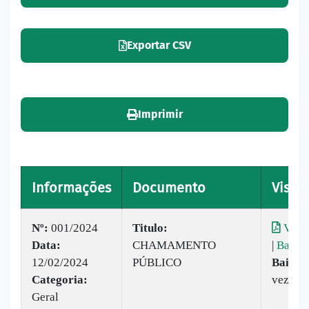
Exportar CSV
Imprimir
Informações
Documento
Visual
Nº:
001/2024
Titulo:
Visua
Data:
CHAMAMENTO
|
Baixar
12/02/2024
PÚBLICO
Baixad
Categoria:
vezes
Geral