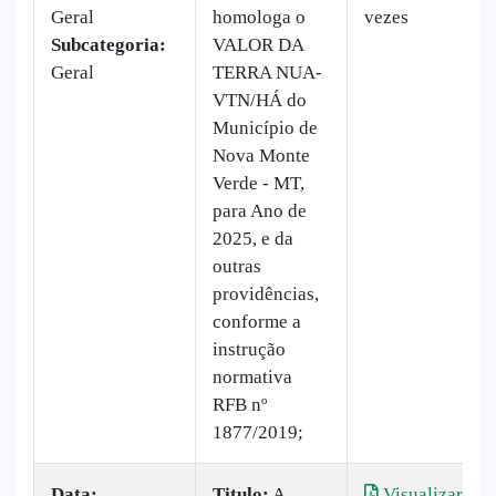
Geral
homologa o
vezes
Subcategoria:
VALOR DA
Geral
TERRA NUA-
VTN/HÁ do
Município de
Nova Monte
Verde - MT,
para Ano de
2025, e da
outras
providências,
conforme a
instrução
normativa
RFB nº
1877/2019;
Data:
Titulo:
A
Visualizar